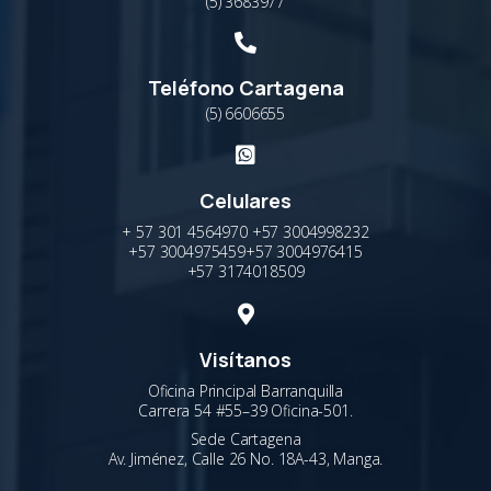
(5) 3683977
Teléfono Cartagena
(5) 6606655
Celulares
+ 57 301 4564970 +57 3004998232
+57 3004975459+57 3004976415
+57 3174018509
Visítanos
Oficina Principal Barranquilla
Carrera 54 #55–39 Oficina-501.
Sede Cartagena
Av. Jiménez, Calle 26 No. 18A-43, Manga.